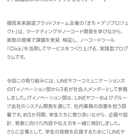
福岡未来創造プラットフォーム主催の「まち
×
デジプロジェ
クト」は、マーケティングやノーコード開発を学びながら、
実際の現場で課題を発見・検証し、ノーコードツール
「
Click
」を活用してサービスをつくり上げる、実践型プログ
ラムです。
今回この取り組みには、
LINE
ヤフーコミュニケーションズ
の
IT
イノベーション部から
3
名が社会人メンターとして参画
しました。
IT
イノベーション部は、
LINE
ヤフーおよびグルー
プ会社のシステム開発を通じて、社内業務の改善を担う部
署です。約
3
か月間、学生たちに寄り添いながら、企画や設
計、発表に向けた内容や伝え方を一緒に検討しました。
さらに企業として、学生の挑戦を応援するために「
LINE
ヤ