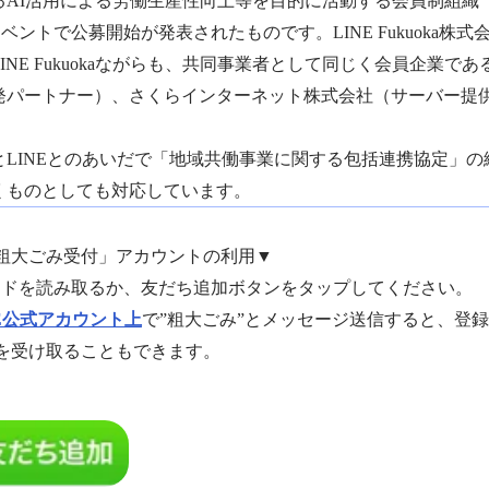
AI活用による労働生産性向上等を目的に活動する会員制組織「Fuku
」のイベントで公募開始が発表されたものです。LINE Fukuoka株
INE Fukuokaながらも、共同事業者として同じく会員企業で
発パートナー）、さくらインターネット株式会社（サーバー提
。
とLINEとのあいだで「地域共働事業に関する包括連携協定」の
くものとしても対応しています。
粗大ごみ受付」アカウントの利用▼
ードを読み取るか、友だち追加ボタンをタップしてください。
NE公式アカウント上
で”粗大ごみ”とメッセージ送信すると、登
を受け取ることもできます。