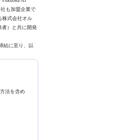
oka AI
式会社も加盟企業で
ある株式会社オル
供者）と共に開発
締結に至り、以
録方法を含め