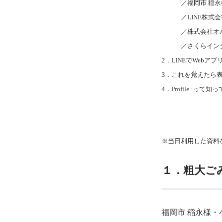
／福岡市 稲永
／LINE株式会社
／株式会社オルタ
／さくらインター
2．LINEでWebアプ
3．これを覚えたら表現力10
4．Profile+って知
※当日利用した資料
１．粗大ごみ
福岡市 稲永様・