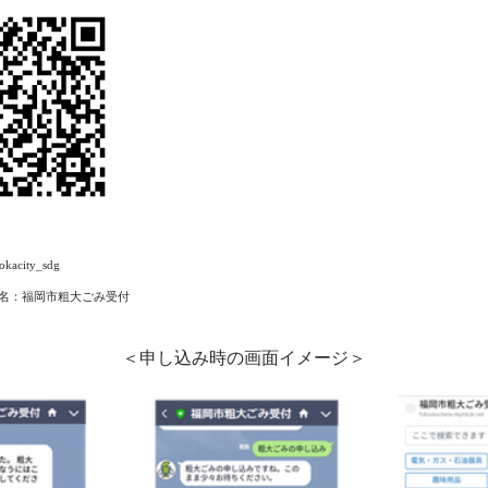
kacity_sdg
ント名：福岡市粗大ごみ受付
＜申し込み時の画面イメージ＞