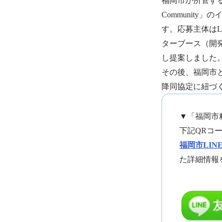
福岡市が所管する
Community
す。応募主体はL
ターブース（開
し提案しました
その後、福岡市
降同協定に紐づ
▼「福岡市
下記QRコ
福岡市LI
た詳細情報