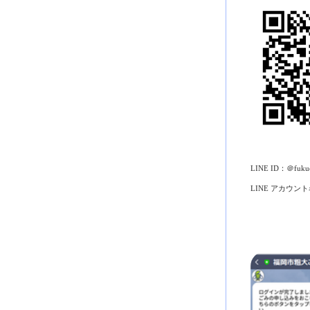
LINE ID：＠fukuo
LINE アカウ