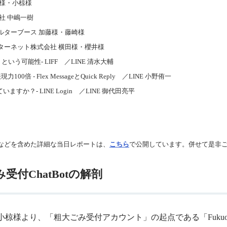
様・小椋様
 中嶋一樹
ーブース 加藤様・藤崎様
ネット株式会社 横田様・櫻井様
リという可能性- LIFF ／LINE 清水大輔
0倍 - Flex MessageとQuick Reply ／LINE 小野侑一
っていますか？- LINE Login ／LINE 御代田亮平
などを含めた詳細な当日レポートは、
こちら
で公開しています。併せて是非
受付ChatBotの解剖
小椋様より、「粗大ごみ受付アカウント」の起点である「Fukuoka