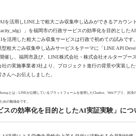
9日、AIを活用しLINE上で粗大ごみ収集申し込みができるアカウ
okacity_sdg）」を福岡市の行政サービスの効率化を目的とした
AIを活用した粗大ごみ収集サービスは行政で初めての試みです
大ごみ収集申し込みサービスをテーマに「LINE API Developers 
を先日開催し、福岡市及び、LINE株式会社・株式会社オルターブー
会社の実施事業者3社より、プロジェクト進行の背景や実装した
皆さんへお伝えしました。
 Meetupとは：
LINEが公開しているプラットフォームを使用したChatbot、Webアプリ、決
ための勉強会です。
ビスの効率化を目的としたAI実証実験」につ