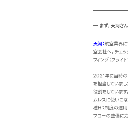
― まず、天河さ
天河：
航空業界に
空会社へ。チェッ
フィング（フライ
2021年に当時の
を担当していまし
役割をしています
ムレスに使いこな
種HR制度の運用
フローの整備に力