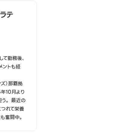
ラテ
して勤務後、
メントも経
ョンズ）那覇拠
年10月より
担う。
最近の
につれて栄養
にも奮闘中。