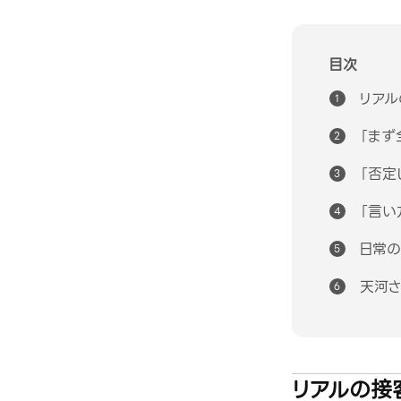
目次
リアル
「まず
「否定
「言い
日常の
天河さ
リアルの接