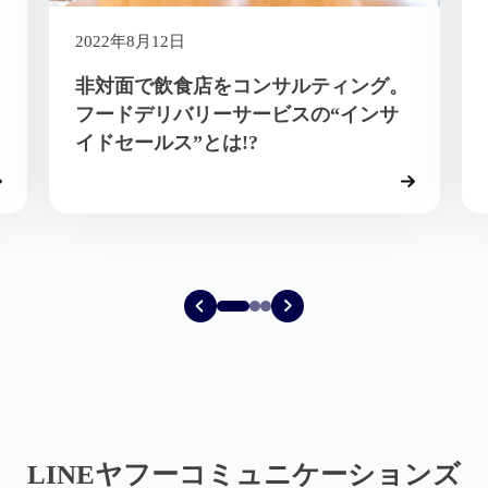
2019年1月15日
2日
【レポート】LINE
飲食店をコンサルティング。
る新体験。フード
バリーサービスの“インサ
け取りまでの時間5
ス”とは!?
新しいコミュニケ
LINEヤフーコミュニケーションズ