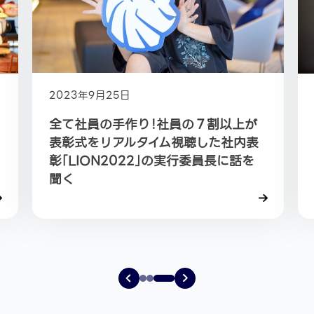
2023年9月25日
2025年1
全て社員の手作り！社員の７割以上が
LINE
表彰式をリアルタイム視聴した社内表
Global
彰「LION2022」の実行委員長に話を
門グラ
聞く