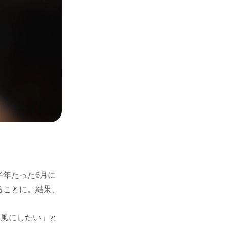
年たった6月に
ることに。結果、
。
な風にしたい」と