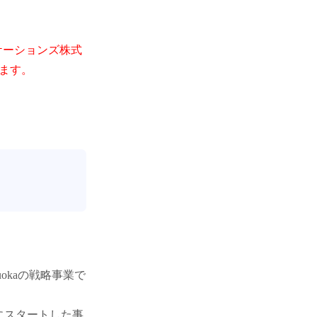
ュニケーションズ株式
います。
uokaの戦略事業で
にスタートした事