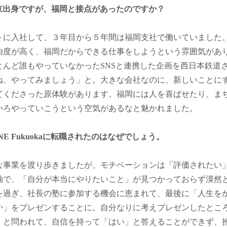
東京出身ですが、福岡と接点があったのですか？
トに入社して、３年目から５年間は福岡支社で働いていました
由度が高く、福岡だからできる仕事をしようという雰囲気があ
とんど誰もやっていなかったSNSと連携した企画を西日本鉄道
ね、やってみましょう」と。大きな会社なのに、新しいことに
てくださった原体験があります。福岡には人を喜ばせたり、ま
いろやっていこうという空気があるなと魅かれました。
NE Fukuokaに転職されたのはなぜでしょう。
な事業を渡り歩きましたが、モチベーションは「評価されたい
軸で、「自分が本当にやりたいこと」が見つかっておらず漠然
歳を過ぎ、社長の塾に参加する機会に恵まれて、最後に「人生を
か」をプレゼンすることに。自分なりに考えプレゼンしたとこ
」と問われて、自信を持って「はい」と答えることができず、