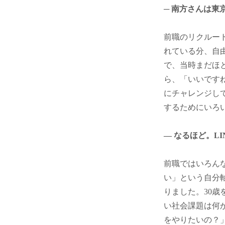
─ 南方さんは
前職のリクルー
れている分、自
で、当時まだほ
ら、「いいです
にチャレンジし
するためにいろ
― なるほど。LI
前職ではいろん
い」という自分
りました。30
い社会課題は何
をやりたいの？