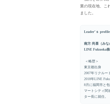
業の現在地、こ
ました。
Leader’ｓ profile
南方 尚喜（みな
LINE Fukuo
＜略歴＞
東京都出身
2007年リク
2018年LINE
8月に福岡市と包
マートシティ関連プ
ター長に就任。