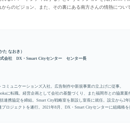
れからのビジョン、また、その裏にある南方さんの情熱につい
かた なおき）
ka株式会社 DX・Smart Cityセンター センター長
ルートコミュニケーションズ入社。広告制作や新規事業の立上げに従事。
 Fukuokaに転職。経営企画として会社の基盤づくり、また福岡市との協業案
括連携協定を締結。Smart City戦略室を新設し室長に就任。設立から2年
ロジェクトを遂行。2021年8月、DX・Smart Cityセンターに組織格