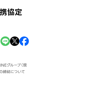
連携協定
LINEグループ（現
定の締結について