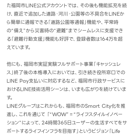
た福岡市LINE公式アカウントでは、その後も機能拡充を続
け、直近で追加した道路・河川・公園等の不具合をLINEか
ら簡単に通報できる「道路公園等通報」機能や、平常時
の“備え”から災害時の“避難”までシームレスに支援でき
る「避難行動支援」機能も好評で、登録者数は164万を超
えています。
他にも、福岡市実証実験フルサポート事業「キャッシュレ
ス」終了後の本格導入においては、引き続き役所窓口での
LINE Pay支払いに対応するなど、福岡市行政サービスに
おけるLINE技術活用シーンは、いまも広がりを続けていま
す。
LINEグループはこれからも、福岡市のSmart City化を推
進し、これを通じて 「“WOW”＝“ライフスタイルイノベー
ション”によって、24時間365日ユーザーの生活すべてをサ
ポートするライフインフラを目指す」というビジョン「Life