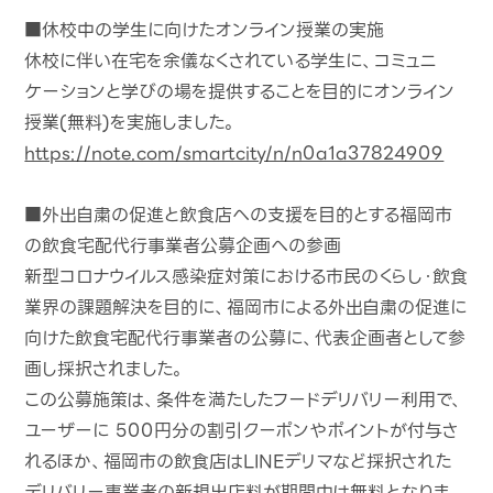
■休校中の学生に向けたオンライン授業の実施
休校に伴い在宅を余儀なくされている学生に、コミュニ
ケーションと学びの場を提供することを目的にオンライン
授業(無料)を実施しました。
https://note.com/smartcity/n/n0a1a37824909
■外出自粛の促進と飲食店への支援を目的とする福岡市
の飲食宅配代行事業者公募企画への参画
新型コロナウイルス感染症対策における市民のくらし・飲食
業界の課題解決を目的に、福岡市による外出自粛の促進に
向けた飲食宅配代行事業者の公募に、代表企画者として参
画し採択されました。
この公募施策は、条件を満たしたフードデリバリー利用で、
ユーザーに 500円分の割引クーポンやポイントが付与さ
れるほか、福岡市の飲食店はLINEデリマなど採択された
デリバリー事業者の新規出店料が期間中は無料となりま