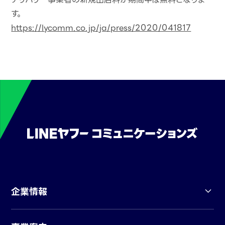
す。
https://lycomm.co.jp/ja/press/2020/041817
企業情報