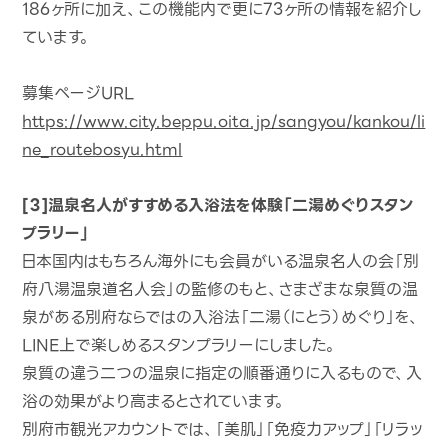
186ヶ所に加え、この機能内で更に73ヶ所の情報を紹介し
ています。
募集ページURL
https://www.city.beppu.oita.jp/sangyou/kankou/li
ne_routebosyu.html
[３]温泉名人がすすめる入浴法を体験「二湯めぐりスタン
プラリー」
日本国内はもちろん海外にも会員がいる温泉名人の会「別
府八湯温泉道名人会」の監修のもと、さまざまな泉質の温
泉がある別府ならではの入浴法「二湯（にとう）めぐり」を、
LINE上で楽しめるスタンプラリーにしました。
泉質の違う二つの温泉に指定の順番通りに入るもので、入
浴の効果がより高まるとされています。
別府市観光アカウントでは、「美肌」「免疫力アップ」「リラッ