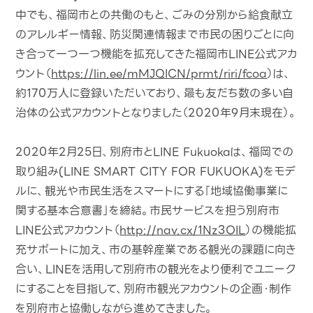
中でも、福岡市との共働のもと、ごみの分別から給食献立
のアレルギー情報、防災関連情報まで市民の困りごとに向
き合って一つ一つ機能を拡充してきた福岡市LINE公式アカ
ウント（
https://lin.ee/mMJQICN/prmt/riri/fcoa
）は、
約170万人に登録いただいており、最も友だち数の多い自
治体の公式アカウントとなりました（2020年9月末現在）。
2020年2月25日、別府市とLINE Fukuokaは、福岡での
取り組み(LINE SMART CITY FOR FUKUOKA)をモデ
ルに、観光や市民生活をスマートにする「地域協働事業に
関する基本合意書」を締結。市民サービスを担う別府市
LINE公式アカウント（
http://nav.cx/1Nz3OIL
）の機能拡
充サポートに加え、市の基幹産業である観光の課題に向き
合い、LINEを活用して別府市の観光をより便利でユニーク
にすることを目指して、別府市観光アカウントの企画・制作
を別府市と協働しながら進めてきました。