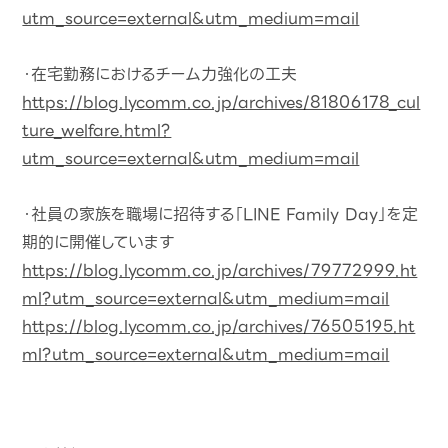
utm_source=external&utm_medium=mail
・在宅勤務におけるチーム力強化の工夫
https://blog.lycomm.co.jp/archives/81806178_cul
ture_welfare.html?
utm_source=external&utm_medium=mail
・社員の家族を職場に招待する「LINE Family Day」を定
期的に開催しています
https://blog.lycomm.co.jp/archives/79772999.ht
ml?utm_source=external&utm_medium=mail
https://blog.lycomm.co.jp/archives/76505195.ht
ml?utm_source=external&utm_medium=mail