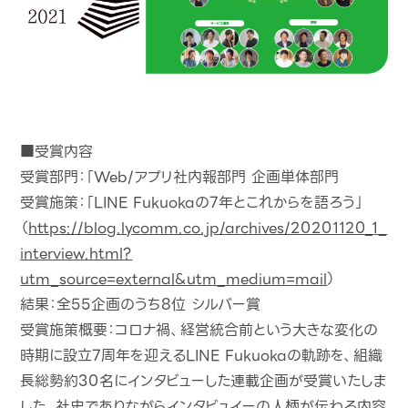
■受賞内容
受賞部門：「Web/アプリ社内報部門 企画単体部門
受賞施策：「LINE Fukuokaの7年とこれからを語ろう」
（
https://blog.lycomm.co.jp/archives/20201120_1_
interview.html?
utm_source=external&utm_medium=mail
）
結果：全55企画のうち8位 シルバー賞
受賞施策概要：コロナ禍、経営統合前という大きな変化の
時期に設立7周年を迎えるLINE Fukuokaの軌跡を、組織
長総勢約30名にインタビューした連載企画が受賞いたしま
した。社史でありながらインタビュイーの人柄が伝わる内容