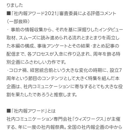
りました
■「社内報アワード2021」審査委員による評価コメント
（一部抜粋）
・ 事前の情報収集から、それを基に深掘りしたインタビュー
取材、スムーズに読み進められる流れとまとまりを両立し
た本編の構成、事後アンケートとその結果・まとめ記事の
配信まで、各プロセスが入念に作り込まれ、周年を飾る特
別企画にふさわしい力作です。
・コロナ禍、経営統合前という大きな変化の時期に、設立7
周年という節目のコンテンツとして大きく特集を組んだ本
企画は、社内コミュニケーションに寄与するとても大きな役
割を果たしたであろうと推察します。
■「社内報アワード」とは
社内コミュニケーション専門会社「ウィズワークス」が主催
する、年に一度の社内報祭典。全国の社内報企画の中から