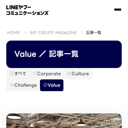
HOME
WE CREATE MAGAZINE
記事一覧
Value ／ 記事一覧
すべて
Corporate
Culture
Challenge
Value