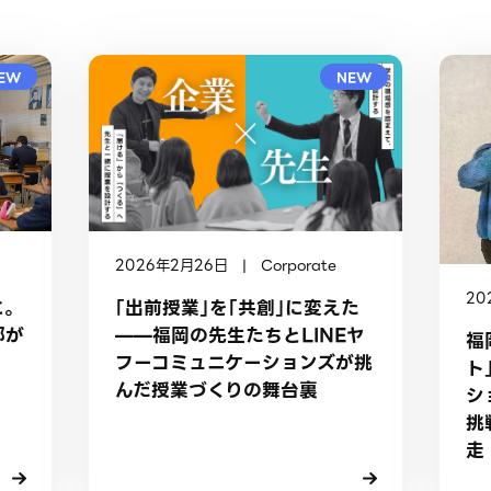
EW
NEW
2026年2月26日 | Corporate
20
「出前授業」を「共創」に変えた
。
——福岡の先生たちとLINEヤ
部が
福
フーコミュニケーションズが挑
ト
んだ授業づくりの舞台裏
シ
挑
走