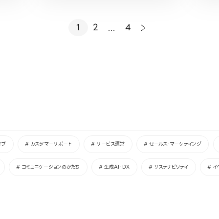
1
2
...
4
ィブ
# カスタマーサポート
# サービス運営
# セールス・マーケティング
# コミュニケーションのかたち
# 生成AI・DX
# サステナビリティ
# イ