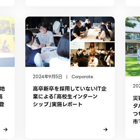
2024年9月5日 | Corporate
20
】地
高卒新卒を採用していないIT企
高
業による「高校生インターン
災
登
シップ」実施レポート
タ
つ
市