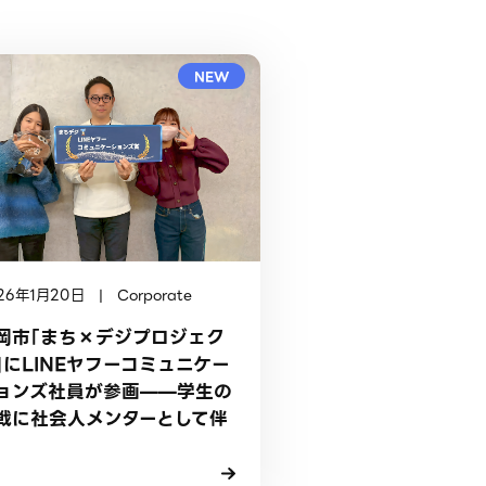
NEW
26年1月20日 | Corporate
岡市「まち×デジプロジェク
」にLINEヤフーコミュニケー
ョンズ社員が参画——学生の
戦に社会人メンターとして伴