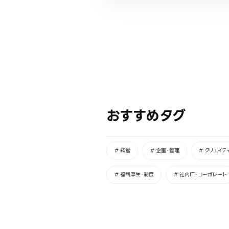
おすすめタグ
# 経営
# 企画・管理
# クリエイテ
# 福利厚生・制度
# 社内IT・コーポレート